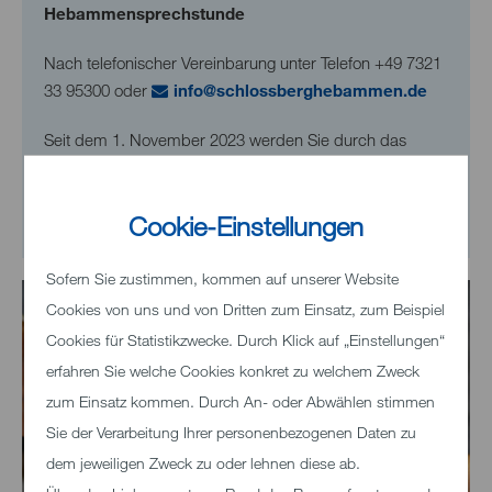
Hebammensprechstunde
Nach telefonischer Vereinbarung unter Telefon
+49 7321
33 95300
oder
nf
schl
ssb
rgh
b
mm
n
d
Seit dem 1. November 2023 werden Sie durch das
Beleghebammenteam „Schlossberghebammen Graf
und Partnerinnen“ betreut. Nähere Informationen unter
Cookie-Einstellungen
www.schlossberghebammen.de
Sofern Sie zustimmen, kommen auf unserer Website
Cookies von uns und von Dritten zum Einsatz, zum Beispiel
Cookies für Statistikzwecke. Durch Klick auf „Einstellungen“
erfahren Sie welche Cookies konkret zu welchem Zweck
zum Einsatz kommen. Durch An- oder Abwählen stimmen
Sie der Verarbeitung Ihrer personenbezogenen Daten zu
dem jeweiligen Zweck zu oder lehnen diese ab.