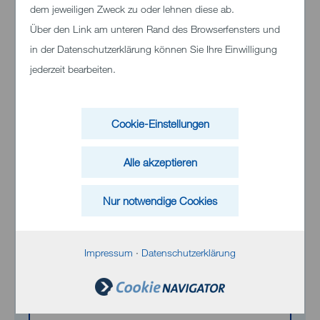
dem jeweiligen Zweck zu oder lehnen diese ab.
Über den Link am unteren Rand des Browserfensters und
in der Datenschutzerklärung können Sie Ihre Einwilligung
Klinikum Heidenheim
jederzeit bearbeiten.
Schloßhaustraße 100
89522 Heidenheim
Cookie-Einstellungen
Telefon:
+49 (0)7321 33 0
Alle akzeptieren
Nur notwendige Cookies
Inhalt von Bing Maps
Impressum
·
Datenschutzerklärung
Bei Aktivierung können personenbezogene
Daten an Bing übermittelt werden. Weitere
Informationen finden Sie in der