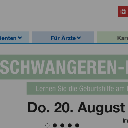
ienten
Für Ärzte
Karr