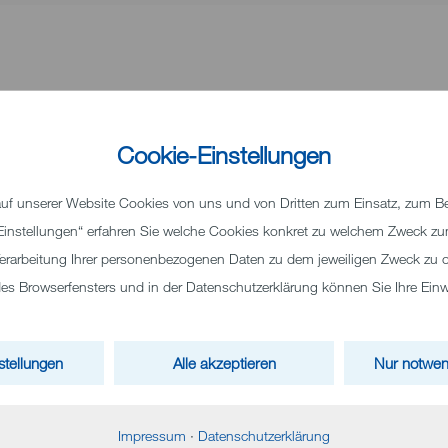
Cookie-Einstellungen
tlichkeiten und Aufgaben sorgt in unserem Klinikum für effiziente
der Kliniken Landkreis Heidenheim gGmbH verschiedene zentrale
ve Aufgaben bündeln und verantworten.
f unserer Website Cookies von uns und von Dritten zum Einsatz, zum Bei
 „Einstellungen“ erfahren Sie welche Cookies konkret zu welchem Zweck 
erarbeitung Ihrer personenbezogenen Daten zu dem jeweiligen Zweck zu o
 in unserem Klinikum.
 Browserfensters und in der Datenschutzerklärung können Sie Ihre Einwil
liegen und unterstützen aktiv die Arbeit von Ärzten und
stellungen
Alle akzeptieren
Nur notwen
tergesellschaft der Kliniken Landkreis Heidenheim gGmbH und
Impressum
·
Datenschutzerklärung