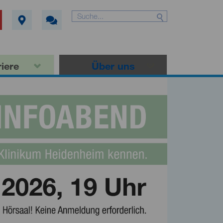
iere
Über uns