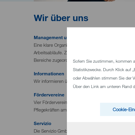
Wir über uns
Management und Organisation
Eine klare Organisation und Aufteilung von Verantwor
Arbeitsabläufe. Zudem sind der Geschäftsleitung 
Bereiche zugeordnet, die strategische und operati
Sofern Sie zustimmen, kommen au
Statistikzwecke. Durch Klick auf
Informationen
oder Abwählen stimmen Sie der V
Wir informieren über aktuelle Themen und Projekte
Über den Link am unteren Rand des
Fördervereine
Vier Fördervereine kümmern sich um verschiedene An
Cookie-Ein
Pflegekräften am Klinikum Heidenheim.
Servizio
Die Servizio GmbH ist eine hundertprozentige Toch