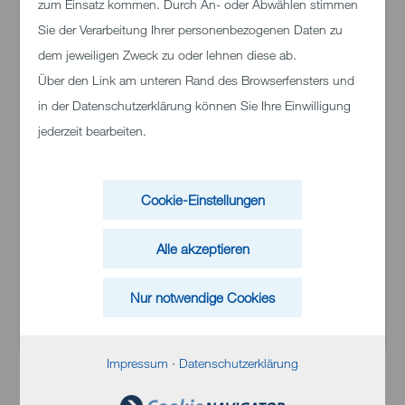
zum Einsatz kommen. Durch An- oder Abwählen stimmen
Sie der Verarbeitung Ihrer personenbezogenen Daten zu
dem jeweiligen Zweck zu oder lehnen diese ab.
Über den Link am unteren Rand des Browserfensters und
in der Datenschutzerklärung können Sie Ihre Einwilligung
Heike Widenmann
jederzeit bearbeiten.
E-Mail senden
Cookie-Einstellungen
Tel.
+49 7321 33 2582
Fax
+49 7321 33 62582
Alle akzeptieren
Nur notwendige Cookies
Sprechzeiten
Montag - Donnerstag 08:00 Uhr - 16:00 Uhr
Impressum
·
Datenschutzerklärung