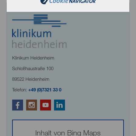
Klinikum Heidenheim
Schloßhaustraße 100
89522 Heidenheim
Telefon:
+49 (0)7321 33 0
Inhalt von Bing Maps