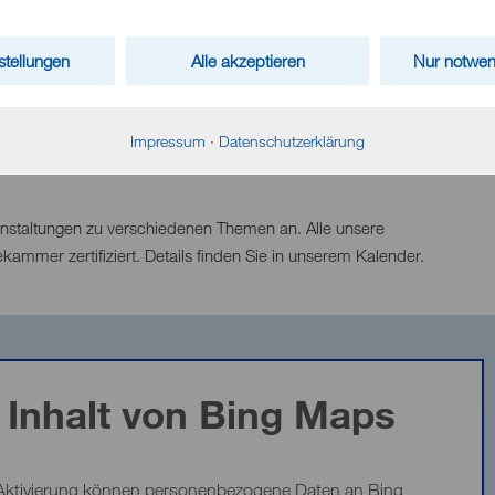
hutz unserer Patienten.
stellungen
Alle akzeptieren
Nur notwen
m Austausch untereinander und der Erfahrung unserer Kollegen.
rfügung.
Impressum
·
Datenschutzerklärung
anstaltungen zu verschiedenen Themen an. Alle unsere
kammer zertifiziert. Details finden Sie in unserem Kalender.
Inhalt von Bing Maps
Aktivierung können personenbezogene Daten an Bing