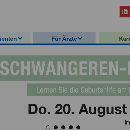
ienten
Für Ärzte
Karr