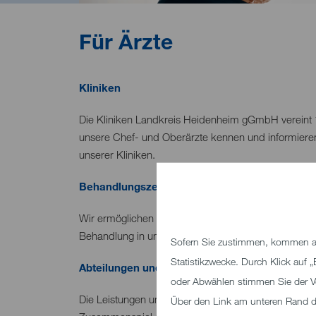
Für Ärzte
Kliniken
Die Kliniken Landkreis Heidenheim gGmbH vereint 1
unsere Chef- und Oberärzte kennen und informieren
unserer Kliniken.
Behandlungszentren
Wir ermöglichen unseren Patienten eine nach moder
Behandlung in unseren zertifizierten Zentren. Erfah
Sofern Sie zustimmen, kommen au
Statistikzwecke. Durch Klick auf
Abteilungen und Institute
oder Abwählen stimmen Sie der V
Die Leistungen unserer Kliniken werden durch weiter
Über den Link am unteren Rand des