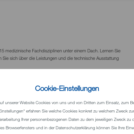
5 medizinische Fachdisziplinen unter einem Dach. Lernen Sie
 Sie sich über die Leistungen und die technische Ausstattung
Cookie-Einstellungen
nsten nationalen und internationalen Standards geregelte
ren Sie mehr über unsere Arbeit und die Qualitätsstandards.
f unserer Website Cookies von uns und von Dritten zum Einsatz, zum Bei
 „Einstellungen“ erfahren Sie welche Cookies konkret zu welchem Zweck 
erarbeitung Ihrer personenbezogenen Daten zu dem jeweiligen Zweck zu o
e medizinische Abteilungen ergänzt. Ergebnis ist ein ideales
 Browserfensters und in der Datenschutzerklärung können Sie Ihre Einwil