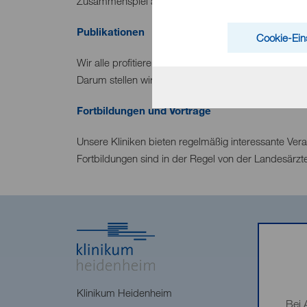
Zusammenspiel aus Versorgung, Behandlung und Sc
Publikationen
Cookie-Ein
Wir alle profitieren in unserer täglichen Arbeit vo
Darum stellen wir hier unsere Publikationen zur Ve
Fortbildungen und Vorträge
Unsere Kliniken bieten regelmäßig interessante Ver
Fortbildungen sind in der Regel von der Landesärzte
Klinikum Heidenheim
Bei 