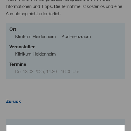
Informationen und Tipps. Die Teilnahme ist kostenlos und eine
Anmeldung nicht erforderlich
Ort
Klinikum Heidenheim
Konferenzraum
Veranstalter
Klinikum Heidenheim
Termine
Do, 13.03.2025
, 14:30
- 16:00
Uhr
Zurück