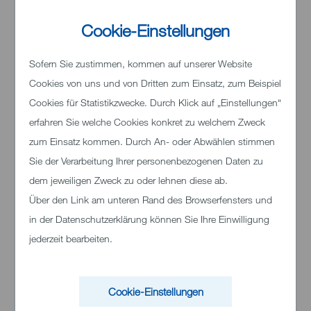
Cookie-Einstellungen
Sofern Sie zustimmen, kommen auf unserer Website
Cookies von uns und von Dritten zum Einsatz, zum Beispiel
Klinikum Heidenheim
Cookies für Statistikzwecke. Durch Klick auf „Einstellungen“
erfahren Sie welche Cookies konkret zu welchem Zweck
Schloßhaustraße 100
zum Einsatz kommen. Durch An- oder Abwählen stimmen
89522 Heidenheim
Sie der Verarbeitung Ihrer personenbezogenen Daten zu
Telefon:
+49 (0)7321 33 0
dem jeweiligen Zweck zu oder lehnen diese ab.
Über den Link am unteren Rand des Browserfensters und
in der Datenschutzerklärung können Sie Ihre Einwilligung
jederzeit bearbeiten.
Inhalt von Bing Maps
Cookie-Einstellungen
Bei Aktivierung können personenbezogene