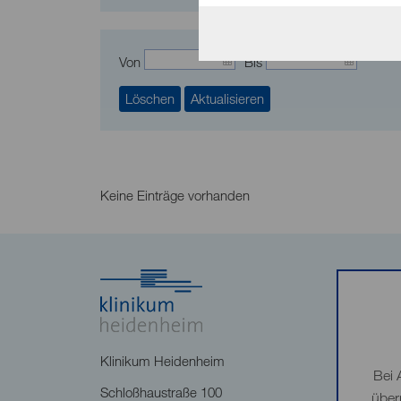
Von
Bis
Löschen
Aktualisieren
Keine Einträge vorhanden
Klinikum Heidenheim
Bei 
Schloßhaustraße 100
über