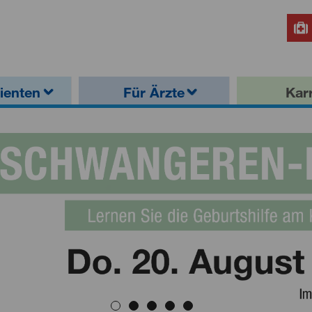
ienten
Für Ärzte
Karr