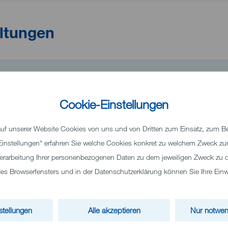
ltungen
rklären Medizin.
ten aus dem Klinikum Heidenheim informieren.
Cookie-Einstellungen
t frei und ohne Anmeldung.
f unserer Website Cookies von uns und von Dritten zum Einsatz, zum Bei
 „Einstellungen“ erfahren Sie welche Cookies konkret zu welchem Zweck 
erarbeitung Ihrer personenbezogenen Daten zu dem jeweiligen Zweck zu o
ie das PDF-Formular bitte aus, speichern Sie Ihre Angaben, und
 Browserfensters und in der Datenschutzerklärung können Sie Ihre Einwil
ie die gespeicherte Datei anschließend per E-Mail an
se@kliniken-heidenheim.de
stellungen
Alle akzeptieren
Nur notwen
mfrage zur Veranstaltung
(143,27 KB)