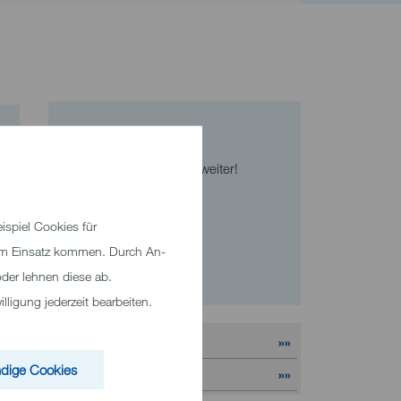
Kontakt
Wir helfen Ihnen gerne weiter!
Telefon
+49 7321 33-0
spiel Cookies für
zum Einsatz kommen. Durch An-
E-Mail senden
der lehnen diese ab.
ligung jederzeit bearbeiten.
««
2026
»»
dige Cookies
««
August
»»