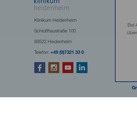
Klinikum Heidenheim
Bei 
Schloßhaustraße 100
über
89522 Heidenheim
Telefon:
+49 (0)7321 33 0
Gr
Kliniken Landkreis Heide