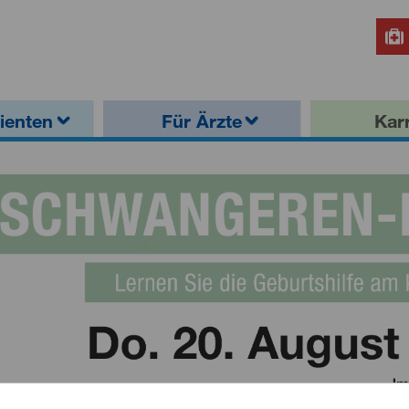
ienten
Für Ärzte
Karr