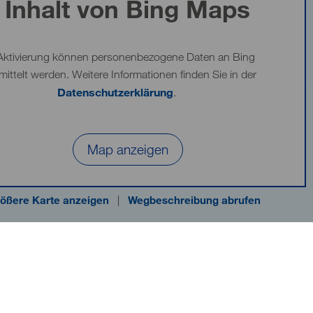
Inhalt von Bing Maps
Aktivierung können personenbezogene Daten an Bing
mittelt werden. Weitere Informationen finden Sie in der
Datenschutzerklärung
.
Map anzeigen
ößere Karte anzeigen
|
Wegbeschreibung abrufen
nheim gGmbH
Haftungsausschluss
Impressum
Barrierefreiheit
Datenschutzinfo