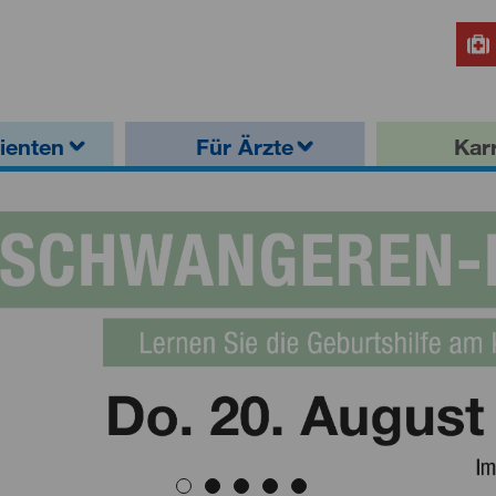
ienten
Für Ärzte
Karr