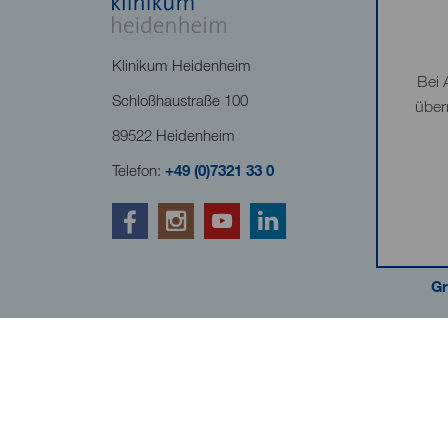
Klinikum Heidenheim
Bei 
Schloßhaustraße 100
über
89522 Heidenheim
Telefon:
+49 (0)7321 33 0
Gr
Kliniken Landkreis Heide