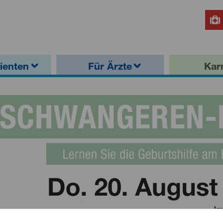
ienten
Für Ärzte
Karr