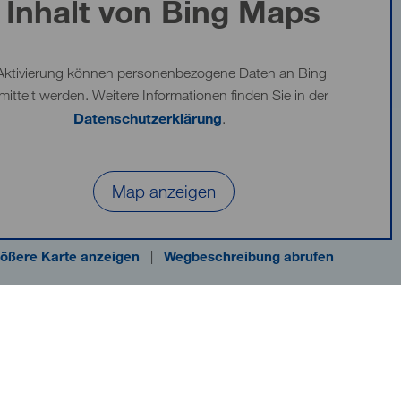
Inhalt von Bing Maps
Aktivierung können personenbezogene Daten an Bing
mittelt werden. Weitere Informationen finden Sie in der
Datenschutzerklärung
.
Map anzeigen
ößere Karte anzeigen
|
Wegbeschreibung abrufen
nheim gGmbH
Haftungsausschluss
Impressum
Barrierefreiheit
Datenschutzinfo