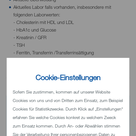
Aktuelles Labor falls vorhanden, insbesondere mit
folgenden Laborwerten:
- Cholesterin mit HDL und LDL
- HbA1c und Glucose
- Kreatinin / GFR
- TSH
- Ferritin, Transferrin /Transferrinsättigung
- Kalium, Natrium, Calcium
- Albumin im Urin
Cookie-Einstellungen
Sofern Sie zustimmen, kommen auf unserer Website
Cookies von uns und von Dritten zum Einsatz, zum Beispiel
Kontakt
Cookies für Statistikzwecke. Durch Klick auf „Einstellungen“
erfahren Sie welche Cookies konkret zu welchem Zweck
MVZ Kliniken Landkreis Heidenheim gGmbH
zum Einsatz kommen. Durch An- oder Abwählen stimmen
Fachbereich Nephrologie/Dialyse
Sie der Verarbeitung Ihrer personenbezogenen Daten zu
Schloßhaustraße 100