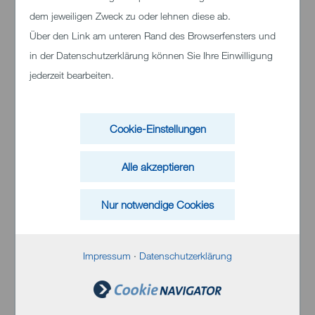
dem jeweiligen Zweck zu oder lehnen diese ab.
89522 Heidenheim
Über den Link am unteren Rand des Browserfensters und
Telefon:
07321 33 97500
in der Datenschutzerklärung können Sie Ihre Einwilligung
jederzeit bearbeiten.
info.nephrologie@mvz-kliniken-heidenheim.de
In unserem MVZ Dialyse heißen wir Gast- und
Cookie-Einstellungen
Urlaubsdialysepatientinnen und -patienten bei
freien Kapazitäten herzlich willkommen. Für
Alle akzeptieren
Terminabsprachen oder Rückfragen zur
Feriendialyse kontaktieren Sie uns gerne
telefonisch unter 07321 33 97700 oder per
E-
Nur notwendige Cookies
Mail
.
Impressum
·
Datenschutzerklärung
Öffnungszeiten (Nephrologische
Sprechstunde)