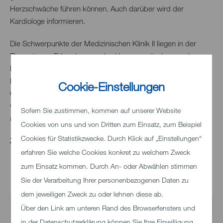
Herzschwäche führen können. Auch darüber wird der
Kardiologe informieren.
Die Schwerpunkte der Medizinischen Klinik II liegen in der
Therapie von Erkrankungen des Her-zens, der Lunge, der
Nieren, der Gefäße und in der intensivmedizinischen
Betreuung von Patienten mit lebensbedrohlichen
Cookie-Einstellungen
Organfunktionsstörungen. Vom Chefarzt und seinem Team
werden jährlich rund 6.000 Patienten stationär und ambulant
Sofern Sie zustimmen, kommen auf unserer Website
auf hohem Niveau untersucht und behandelt.
Cookies von uns und von Dritten zum Einsatz, zum Beispiel
Cookies für Statistikzwecke. Durch Klick auf „Einstellungen“
Zurück
erfahren Sie welche Cookies konkret zu welchem Zweck
zum Einsatz kommen. Durch An- oder Abwählen stimmen
Sie der Verarbeitung Ihrer personenbezogenen Daten zu
dem jeweiligen Zweck zu oder lehnen diese ab.
Über den Link am unteren Rand des Browserfensters und
Kontakt
in der Datenschutzerklärung können Sie Ihre Einwilligung