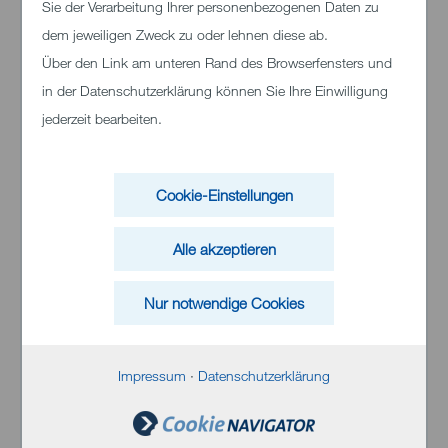
Sie der Verarbeitung Ihrer personenbezogenen Daten zu
dem jeweiligen Zweck zu oder lehnen diese ab.
Über den Link am unteren Rand des Browserfensters und
in der Datenschutzerklärung können Sie Ihre Einwilligung
jederzeit bearbeiten.
Klinikum Heidenheim
Schloßhaustraße 100
Cookie-Einstellungen
89522 Heidenheim
Telefon:
+49 (0)7321 33 0
Alle akzeptieren
Nur notwendige Cookies
Impressum
·
Datenschutzerklärung
Inhalt von Bing Maps
Bei Aktivierung können personenbezogene
Daten an Bing übermittelt werden. Weitere