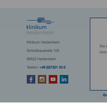
Klinikum Heidenheim
Bei 
Schloßhaustraße 100
über
89522 Heidenheim
Telefon:
+49 (0)7321 33 0
Gr