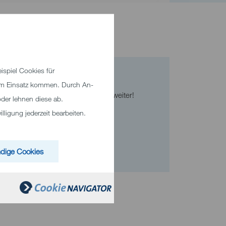
spiel Cookies für
Kontakt
ruf
zum Einsatz kommen. Durch An-
Wir helfen Ihnen gerne weiter!
d
der lehnen diese ab.
ligung jederzeit bearbeiten.
Telefon
+49 7321 33-0
sen
dige Cookies
E-Mail senden
in