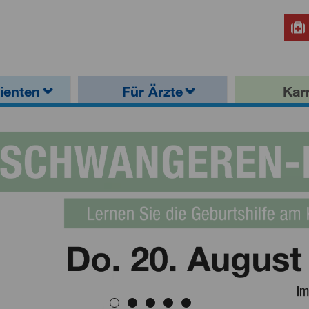
ienten
Für Ärzte
Karr