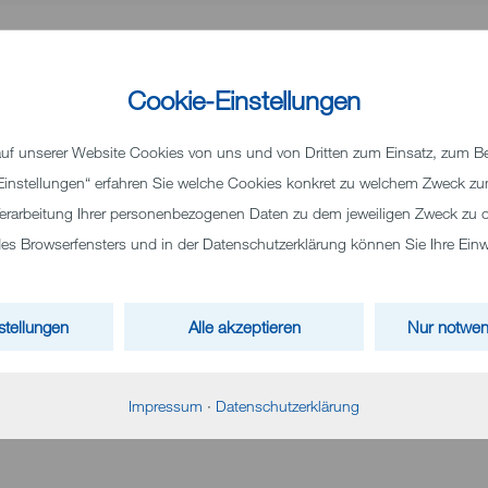
usbildung im Traumberuf Pflege
Cookie-Einstellungen
Bewerbungsmöglichkeiten
f unserer Website Cookies von uns und von Dritten zum Einsatz, zum Bei
 mehr über den anspruchsvollen und abwechslungsreichen Traumbe
 „Einstellungen“ erfahren Sie welche Cookies konkret zu welchem Zweck 
dung erfahren will, kann am Mittwoch, 28. Februar zwischen 17:00 un
erarbeitung Ihrer personenbezogenen Daten zu dem jeweiligen Zweck zu o
Gesundheit kommen.
 Browserfensters und in der Datenschutzerklärung können Sie Ihre Einwil
e Interesse an einer Pflegeausbildung und keine Lust auf lange
ating der Berufsfachschule an diesem Abend bewerben, dafür müs
stellungen
Alle akzeptieren
Nur notwen
r junge Menschen: Während der Ausbildung werden alle von den
t, gefördert und gefordert. Dies geschieht immer auf Augenhöhe und 
der Ausbildung erlebt man hautnah. Alle Auszubildenden arbeiten im
Impressum
·
Datenschutzerklärung
 im Gebäude Schloßhaustraße 104 neben dem Klinikum Heidenheim.