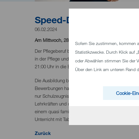
Speed-Dating für die A
06.02.2024
Am Mittwoch, 28. Februar 2024 gibt es Infos und 
Sofern Sie zustimmen, kommen au
Der Pflegeberuf bietet gute Zukunftsaussichten.
Wer
Statistikzwecke. Durch Klick auf
in der Pflege und die spannende dreijährige Ausbil
oder Abwählen stimmen Sie der V
21:00 Uhr in die Berufsfachschule für Pflege und 
Über den Link am unteren Rand des
Die Ausbildung beginnt am 1. Oktober 2024. Alle, di
Bewerbungen haben, können sich bei dem Speed-D
Cookie-Ein
nur Schulzeugnisse mitgebracht werden. Vorteil fü
Lehrkräften und den Pflegeteams im Haus unterstütz
einem quasi familiären Umfeld. Theorie und Praxis 
Unterricht mit Tabletts. Die Schule befindet sich
Zurück