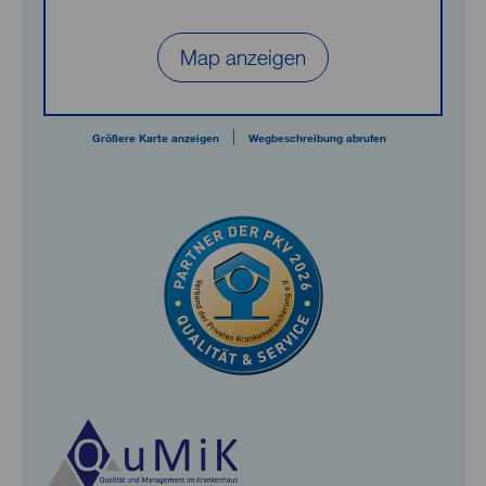
Map anzeigen
|
Größere Karte anzeigen
Wegbeschreibung abrufen