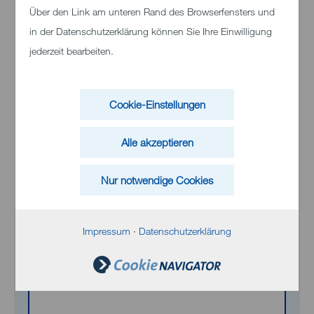
Über den Link am unteren Rand des Browserfensters und
in der Datenschutzerklärung können Sie Ihre Einwilligung
Klinikum Heidenheim
jederzeit bearbeiten.
Schloßhaustraße 100
89522 Heidenheim
Cookie-Einstellungen
Telefon:
+49 (0)7321 33 0
Alle akzeptieren
Nur notwendige Cookies
Inhalt von Bing Maps
Impressum
·
Datenschutzerklärung
Bei Aktivierung können personenbezogene
Daten an Bing übermittelt werden. Weitere
Informationen finden Sie in der
Datenschutzerklärung
.