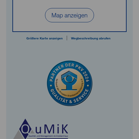
Map anzeigen
|
Größere Karte anzeigen
Wegbeschreibung abrufen