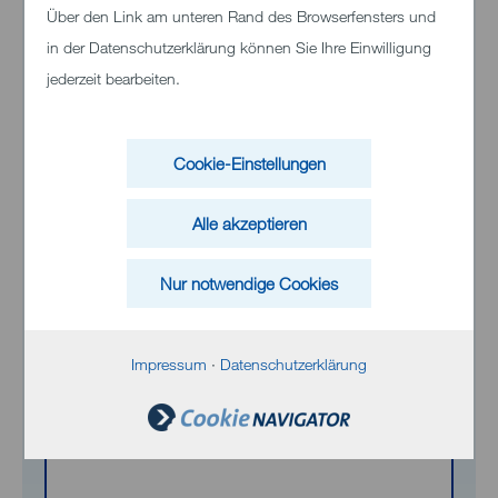
Über den Link am unteren Rand des Browserfensters und
Klinikum Heidenheim
in der Datenschutzerklärung können Sie Ihre Einwilligung
jederzeit bearbeiten.
Schloßhaustraße 100
89522 Heidenheim
Cookie-Einstellungen
Telefon:
+49 (0)7321 33 0
Alle akzeptieren
Nur notwendige Cookies
Inhalt von Bing Maps
Bei Aktivierung können personenbezogene
Impressum
·
Datenschutzerklärung
Daten an Bing übermittelt werden. Weitere
Informationen finden Sie in der
Datenschutzerklärung
.