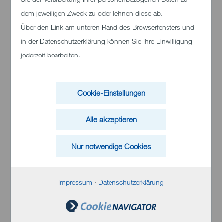
dem jeweiligen Zweck zu oder lehnen diese ab.
Über den Link am unteren Rand des Browserfensters und
in der Datenschutzerklärung können Sie Ihre Einwilligung
jederzeit bearbeiten.
Klinikum Heidenheim
Schloßhaustraße 100
Cookie-Einstellungen
89522 Heidenheim
Telefon:
+49 (0)7321 33 0
Alle akzeptieren
Nur notwendige Cookies
Inhalt von Bing Maps
Impressum
·
Datenschutzerklärung
Bei Aktivierung können personenbezogene
Daten an Bing übermittelt werden. Weitere