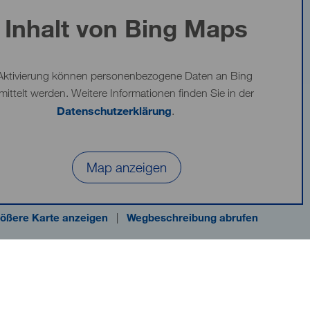
Inhalt von Bing Maps
Aktivierung können personenbezogene Daten an Bing
mittelt werden. Weitere Informationen finden Sie in der
Datenschutzerklärung
.
Map anzeigen
ößere Karte anzeigen
|
Wegbeschreibung abrufen
nheim gGmbH
Haftungsausschluss
Impressum
Barrierefreiheit
Datenschutzinfo