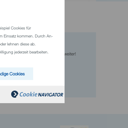
spiel Cookies für
zum Einsatz kommen. Durch An-
Kontakt
der lehnen diese ab.
nd
ligung jederzeit bearbeiten.
Wir helfen Ihnen gerne weiter!
s
Telefon
+49 7321 33-0
m
dige Cookies
 und
E-Mail senden