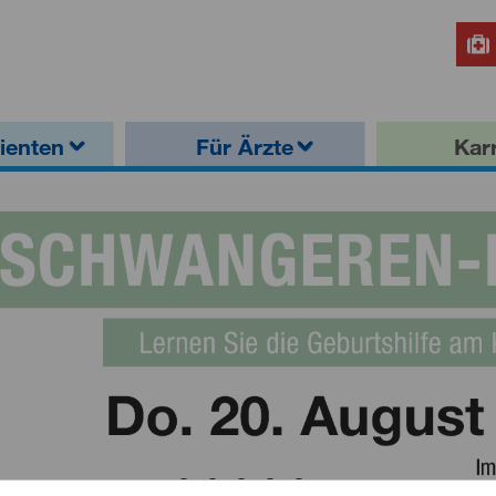
ienten
Für Ärzte
Karr