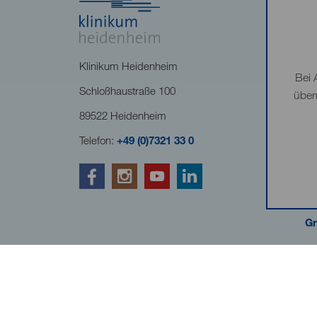
Klinikum Heidenheim
Bei 
Schloßhaustraße 100
über
89522 Heidenheim
Telefon:
+49 (0)7321 33 0
Gr
Kliniken Landkreis Heide