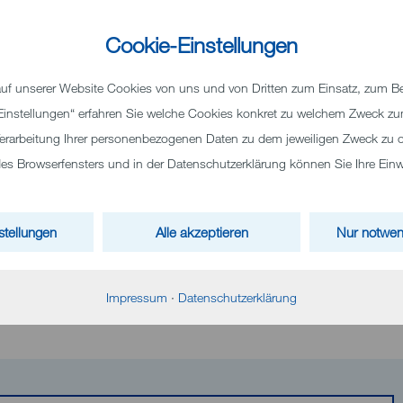
Cookie-Einstellungen
vereins der Kinderklinik am 26.
f unserer Website Cookies von uns und von Dritten zum Einsatz, zum Bei
 „Einstellungen“ erfahren Sie welche Cookies konkret zu welchem Zweck 
erarbeitung Ihrer personenbezogenen Daten zu dem jeweiligen Zweck zu o
stmarkt der Pflegestation und der Ambulanz der Klinik für Kinder- u
 Browserfensters und in der Datenschutzerklärung können Sie Ihre Einwil
k in der Eingangshalle des Klinikums Heidenheim statt.
d 16:00 Uhr Flohmarktartikel und viel selbst Gebasteltes, Gebackene
 sowie Kuchen, Marmeladen und vieles mehr. Kinder dürfen an eine
stellungen
Alle akzeptieren
Nur notwen
se gewinnen. Der Erlös kommt den Förderverein der Klinik für Kinder
Impressum
·
Datenschutzerklärung