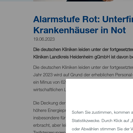
Alarmstufe Rot: Unterfi
Krankenhäuser in Not
19.06.2023
Die deutschen Kliniken leiden unter der fortgesetzt
Kliniken Landkreis Heidenheim gGmbH ist davon be
Die deutschen Kliniken leiden unter der fortgesetzte
Jahr 2023 wird auf Grund der erheblichen Persona
ein Minus von 620 Millionen Euro erwartet. Auch d
wirtschaftlichen Lage betroffen!
Die Deckung der laufenden Betriebskosten wird durc
höhere Energiepreise nicht an die Krankenkassen a
Sofern Sie zustimmen, kommen au
insbesondere für das Jahr 2023 hat zwar die Ausza
Statistikzwecke. Durch Klick auf
erbracht, aber leider pressen die auf Bundesebene e
oder Abwählen stimmen Sie der V
Tarifsteigerungen für das Personal sowie die auch