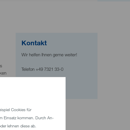
Kontakt
Wir helfen Ihnen gerne weiter!
as
Telefon
+49 7321 33-0
iken
E-Mail senden
spiel Cookies für
zum Einsatz kommen. Durch An-
der lehnen diese ab.
die