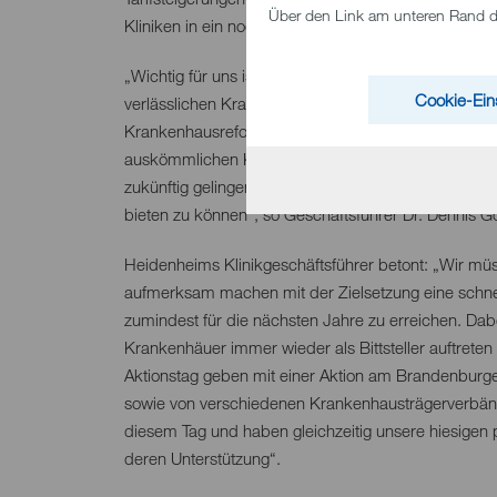
Über den Link am unteren Rand des
Kliniken in ein noch engeres Korsett und nehmen 
„Wichtig für uns ist eine sichere finanzielle Basis f
Cookie-Ein
verlässlichen Krankenhaus-Finanzierung als wesentlic
Krankenhausreform. Die derzeitigen wirtschaftlich
auskömmlichen Klinikbetrieb massiv. Nur mit grun
zukünftig gelingen, den Menschen auch in unserem 
bieten zu können“, so Geschäftsführer Dr. Dennis G
Heidenheims Klinikgeschäftsführer betont: „Wir müs
aufmerksam machen mit der Zielsetzung eine schnel
zumindest für die nächsten Jahre zu erreichen. Dabe
Krankenhäuer immer wieder als Bittsteller auftrete
Aktionstag geben mit einer Aktion am Brandenburge
sowie von verschiedenen Krankenhausträgerverbän
diesem Tag und haben gleichzeitig unsere hiesigen p
deren Unterstützung“.