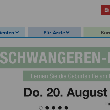
ienten
Für Ärzte
Karr