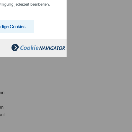
ligung jederzeit bearbeiten.
 und
dige Cookies
ng
ten
an
auf