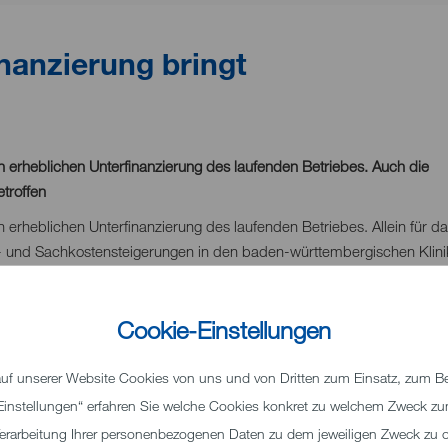
nanzierung bringt
en erheblichen Unterfinanzierung des laufenden Betriebes. Auch die
troffen
n erheblichen Unterfinanzierung des laufenden Betriebes. Allein für d
l- und Sachkostensteigerungen in den baden-württembergischen Klin
ie Kliniken Landkreis Heidenheim gGmbH ist von der schwierigen
Cookie-Einstellungen
h die hohe Inflation immer schwieriger. So können beispielsweise
ls Kostenträger weitergegeben werden. Eine punktuelle Erleichterung
f unserer Website Cookies von uns und von Dritten zum Einsatz, zum Bei
hlung eines Teils der versprochenen Energiehilfen durch den Bund
 „Einstellungen“ erfahren Sie welche Cookies konkret zu welchem Zweck 
rfolgten Eingriffe in die Krankenhausfinanzierung, die erheblichen
erarbeitung Ihrer personenbezogenen Daten zu dem jeweiligen Zweck zu o
 2023 spürbaren finanziellen Folgen der Nachwirkungen der Pandemie 