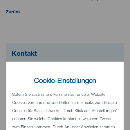
Zurück
Kontakt
Wir helfen Ihnen gerne weiter!
Cookie-Einstellungen
Telefon
+49 7321 33-0
Sofern Sie zustimmen, kommen auf unserer Website
E-Mail senden
Cookies von uns und von Dritten zum Einsatz, zum Beispiel
Cookies für Statistikzwecke. Durch Klick auf „Einstellungen“
erfahren Sie welche Cookies konkret zu welchem Zweck
zum Einsatz kommen. Durch An- oder Abwählen stimmen