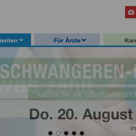
ienten
Für Ärzte
Karr