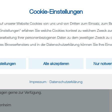
weisung an
Herrn Dr. Schneider/Neuropädiatrie
, von einem
logen oder Kinder- und Jugendpsychiater.
Cookie-Einstellungen
rn Elpel/Kinderdiabetologie
, von einem Facharzt für Kinder-
f unserer Website Cookies von uns und von Dritten zum Einsatz, zum Bei
 „Einstellungen“ erfahren Sie welche Cookies konkret zu welchem Zweck 
u Sotnikov/Regulationsstörung
, von einem Facharzt für
erarbeitung Ihrer personenbezogenen Daten zu dem jeweiligen Zweck zu o
 Browserfensters und in der Datenschutzerklärung können Sie Ihre Einwil
rweisung an
Frau Dr. Rentschler/Kinder- und
ür Kinder- und Jugendmedizin, Kinder- und Jugendpsychiater,
rztlichen Versorgung teilnehmenden Internisten.
stellungen
Alle akzeptieren
Nur notwen
tigen Überweisungsschein des Facharztes, werden wir
durchführen.
Impressum
·
Datenschutzerklärung
agen gerne zur Verfügung.
denheim