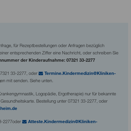
nfrage, für Rezeptbestellungen oder Anfragen bezüglich
einer entsprechenden Ziffer eine Nachricht, oder schreiben Sie
onnummer der Kinderaufnahme:
07321 33-2277
7321 33-2277
, oder
T
rm
n
K
nd
rm
d
z
n
Kl
n
k
n-
en mit senden. Siehe unten.
rankengymnastik, Logopädie, Ergotherapie) nur für bekannte
 Gesundheitskarte. Bestellung unter
07321 33-2277
, oder
nh
m
d
 33-2277oder
Att
st
K
nd
rm
d
z
n
Kl
n
k
n-