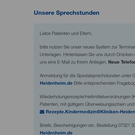
Unsere Sprechstunden
Liebe Patienten und Eltern,
bitte nutzen Sie unser neues System zur Termina
Unterlagen. Hinterlassen Sie uns durch Drücken 
uns eine E-Mail zu Ihrem Anliegen.
Neue Telef
Anmeldung für die Spezialsprechstunden unter
0
H
d
nh
m
d
Bitte entsprechenden Fragebog
Wiederholungsrezepte/Heilmittelverordnungen (K
Patienten, mit gültigem Überweisungsschein und
R
z
pt
K
nd
rm
d
z
n
Kl
n
k
n-H
d
Briefe, Bescheinigungen etc. Bestellung 07321
H
d
nh
m
d