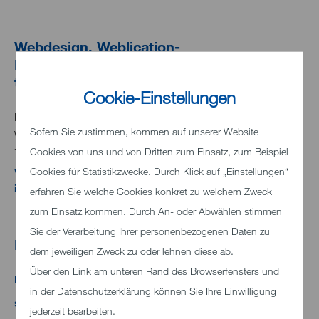
Webdesign
,
Weblication-
Programmierung
, Ansprechpartner für
technische Fragen
Cookie-Einstellungen
Navigate AG - Die Internetagentur
Sofern Sie zustimmen, kommen auf unserer Website
Waldstraße 41-43
Cookies von uns und von Dritten zum Einsatz, zum Beispiel
76133 Karlsruhe
www.navigate.de
Cookies für Statistikzwecke. Durch Klick auf „Einstellungen“
info@navigate.de
erfahren Sie welche Cookies konkret zu welchem Zweck
zum Einsatz kommen. Durch An- oder Abwählen stimmen
Sie der Verarbeitung Ihrer personenbezogenen Daten zu
Bildquellen
dem jeweiligen Zweck zu oder lehnen diese ab.
Über den Link am unteren Rand des Browserfensters und
Person Icons erstellt von Vitaly Gorbachev - Flaticon
in der Datenschutzerklärung können Sie Ihre Einwilligung
shutterstock
jederzeit bearbeiten.