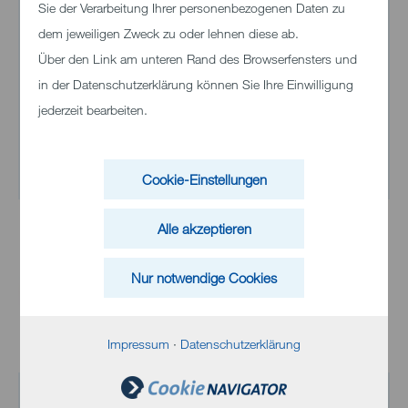
Sie der Verarbeitung Ihrer personenbezogenen Daten zu
Bereichsleiterin
dem jeweiligen Zweck zu oder lehnen diese ab.
verantwortlich für Reinigung, Bettenaufbereitung und
Über den Link am unteren Rand des Browserfensters und
Materiallogistik
in der Datenschutzerklärung können Sie Ihre Einwilligung
Tel.
+49 7321 33 93002
jederzeit bearbeiten.
E-Mail senden
Cookie-Einstellungen
Alle akzeptieren
Nur notwendige Cookies
Impressum
·
Datenschutzerklärung