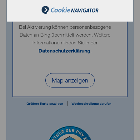
Inhalt von Bing Maps
Bei Aktivierung können personenbezogene
Daten an Bing übermittelt werden. Weitere
Informationen finden Sie in der
Datenschutzerklärung
.
Map anzeigen
|
Größere Karte anzeigen
Wegbeschreibung abrufen