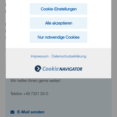
Feuerwehr
Cookie-Einstellungen
Notrufnummer 1 12
Alle akzeptieren
Feuerwehrhaus Heidenheim
Darwinstraße 8 - 12
Nur notwendige Cookies
89518 Heidenheim
Telefon:
+49 (0)7321 3273250
Impressum
·
Datenschutzerklärung
Kontakt
Wir helfen Ihnen gerne weiter!
Telefon
+49 7321 33-0
E-Mail senden