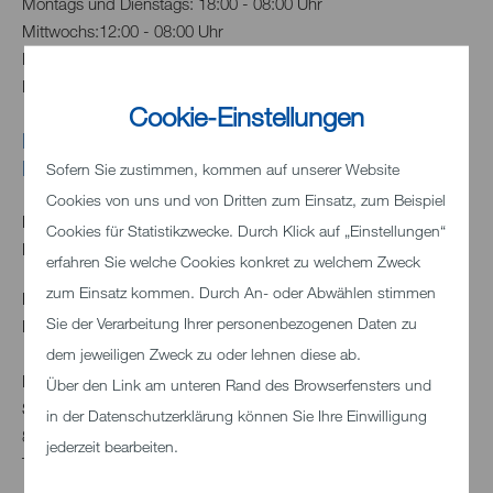
Montags und Dienstags: 18:00 - 08:00 Uhr
Mittwochs:12:00 - 08:00 Uhr
Donnerstags:18:00 - 08:00 Uhr
Freitags:16:00 - 08:00 Uhr
Cookie-Einstellungen
Notfallnummern für den Landkreis
Heidenheim
Sofern Sie zustimmen, kommen auf unserer Website
Cookies von uns und von Dritten zum Einsatz, zum Beispiel
Rettungsdienst
Cookies für Statistikzwecke. Durch Klick auf „Einstellungen“
Notrufnummer 112
erfahren Sie welche Cookies konkret zu welchem Zweck
zum Einsatz kommen. Durch An- oder Abwählen stimmen
Polizei
Sie der Verarbeitung Ihrer personenbezogenen Daten zu
Notrufnummer 110
dem jeweiligen Zweck zu oder lehnen diese ab.
Polizeidirektion Heidenheim
Über den Link am unteren Rand des Browserfensters und
Schnaitheimer Straße 14
in der Datenschutzerklärung können Sie Ihre Einwilligung
89520 Heidenheim
jederzeit bearbeiten.
Telefon:
+49 (0)7321 3220