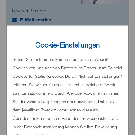
Sevaram Sharma
E-Mail senden
Cookie-Einstellungen
Leitende Oberärztin
Sofern Sie zustimmen, kommen auf unserer Website
Dr. Christiane Mühlberger
Cookies von uns und von Dritten zum Einsatz, zum Beispiel
E-Mail senden
Cookies für Statistikzwecke. Durch Klick auf „Einstellungen“
erfahren Sie welche Cookies konkret zu welchem Zweck
zum Einsatz kommen. Durch An- oder Abwählen stimmen
Sie der Verarbeitung Ihrer personenbezogenen Daten zu
Sekretariat
dem jeweiligen Zweck zu oder lehnen diese ab.
Ute Schulz, Brigitte Winderl
Über den Link am unteren Rand des Browserfensters und
Telefon
+49 7321 33-94021
Sprechzeiten: 08:30-13:00 Uhr
in der Datenschutzerklärung können Sie Ihre Einwilligung